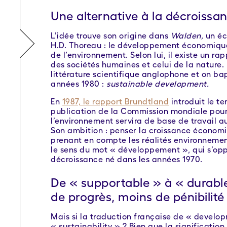
Une alternative à la décroissa
L’idée trouve son origine dans
Walden,
un éc
H.D. Thoreau
: le développement économique 
de l’environnement. Selon lui, il existe un r
des sociétés humaines et celui de la nature.
littérature scientifique anglophone et on ba
années 1980 :
sustainable development.
En
1987, le rapport Brundtland
introduit le t
publication de la Commission mondiale pou
l’environnement servira de base de travail a
Son ambition : penser la croissance économi
prenant en compte les réalités environnement
le sens du mot « développement », qui s’op
décroissance né dans les années 1970.
De « supportable » à « durable
de progrès, moins de pénibilit
Mais si la traduction française de « developm
« sustainability » ? Bien que la significatio