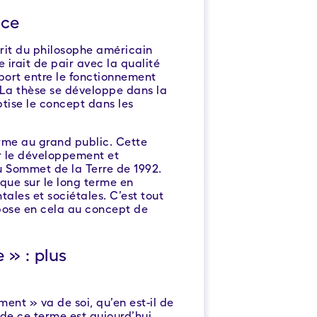
nce
rit du philosophe américain
irait de pair avec la qualité
apport entre le fonctionnement
 La thèse se développe dans la
ptise le concept dans les
erme au grand public. Cette
r le développement et
u Sommet de la Terre de 1992.
que sur le long terme en
ales et sociétales. C’est tout
pose en cela au concept de
 » : plus
é
ent » va de soi, qu’en est-il de
n de ce terme est aujourd’hui