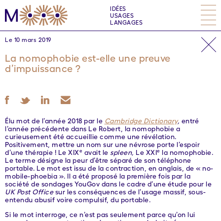
IDÉES
USAGES
LANGAGES
Le 10 mars 2019
La nomophobie est-elle une preuve
d’impuissance ?
Élu mot de l’année 2018 par le
Cambridge Dictionary
,
entré
l’année précédente dans Le Robert, la nomophobie a
curieusement été accueillie comme une révélation.
Positivement, mettre un nom sur une névrose porte l’espoir
e
e
d’une thérapie ! Le XIX
avait le
spleen,
Le XXI
la nomophobie.
Le terme désigne la peur d’être séparé de son téléphone
portable. Le mot est issu de la contraction, en anglais, de « no-
mobile-phoebia ». Il a été proposé la première fois par la
société de sondages YouGov dans le cadre d’une étude pour le
UK Post Office
sur les conséquences de l’usage massif, sous-
entendu abusif voire compulsif, du portable.
Si le mot interroge, ce n’est pas seulement parce qu’on lui