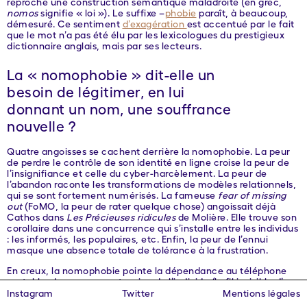
reproche une construction sémantique maladroite (en grec,
nomos
signifie « loi »). Le suffixe –
phobie
paraît, à beaucoup,
démesuré. Ce sentiment
d’exagération
est accentué par le fait
que le mot n’a pas été élu par les lexicologues du prestigieux
dictionnaire anglais, mais par ses lecteurs.
La « nomophobie » dit-elle un
besoin de légitimer, en lui
donnant un nom, une souffrance
nouvelle ?
Quatre angoisses se cachent derrière la nomophobie. La peur
de perdre le contrôle de son identité en ligne croise la peur de
l’insignifiance et celle du cyber-harcèlement. La peur de
l’abandon raconte les transformations de modèles relationnels,
qui se sont fortement numérisés. La fameuse
fear of missing
out
(FoMO, la peur de rater quelque chose) angoissait déjà
Cathos dans
Les Précieuses ridicules
de Molière. Elle trouve son
corollaire dans une concurrence qui s’installe entre les individus
: les informés, les populaires, etc. Enfin, la peur de l’ennui
masque une absence totale de tolérance à la frustration.
En creux, la nomophobie pointe la dépendance au téléphone
portable, devenu une extension de l’individu (le fil invisible d’un
téléphone). Elle évoque une autre angoisse : celle de
Instagram
Twitter
Mentions légales
l’incompatibilité de l’individu avec les exigences d’un monde