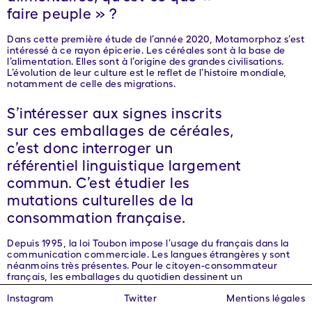
faire peuple » ?
Dans cette première étude de l’année 2020, Motamorphoz s’est
intéressé à ce rayon épicerie. Les céréales sont à la base de
l’alimentation. Elles sont à l’origine des grandes civilisations.
L’évolution de leur culture est le reflet de l’histoire mondiale,
notamment de celle des migrations.
S’intéresser aux signes inscrits
sur ces emballages de céréales,
c’est donc interroger un
référentiel linguistique largement
commun. C’est étudier les
mutations culturelles de la
consommation française.
Depuis 1995, la loi Toubon impose l’usage du français dans la
communication commerciale. Les langues étrangères y sont
néanmoins très présentes. Pour le citoyen-consommateur
français, les emballages du quotidien dessinent un
environnement langagier familier et pourtant complètement
Instagram
Twitter
Mentions légales
polyglotte. Dans le rayon jugé le plus important par les
Français, la défense de la langue française unique n’a pas