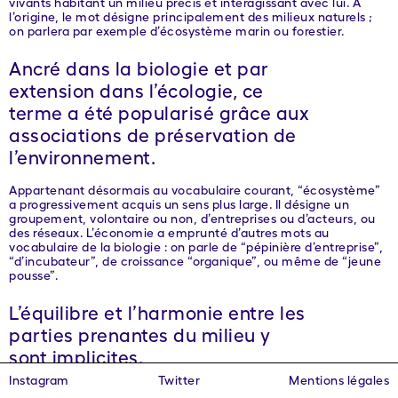
vivants habitant un milieu précis et interagissant avec lui. À
l’origine, le mot désigne principalement des milieux naturels ;
on parlera par exemple d’écosystème marin ou forestier.
Ancré dans la biologie et par
extension dans l’écologie, ce
terme a été popularisé grâce aux
associations de préservation de
l’environnement.
Appartenant désormais au vocabulaire courant, “écosystème”
a progressivement acquis un sens plus large. Il désigne un
groupement, volontaire ou non, d’entreprises ou d’acteurs, ou
des réseaux. L’économie a emprunté d’autres mots au
vocabulaire de la biologie : on parle de “pépinière d’entreprise”,
“d’incubateur”, de croissance “organique”, ou même de “jeune
pousse”.
L’équilibre et l’harmonie entre les
parties prenantes du milieu y
sont implicites.
Instagram
Twitter
Mentions légales
Si ces métaphores sont parlantes, elles sont en soi des outils de