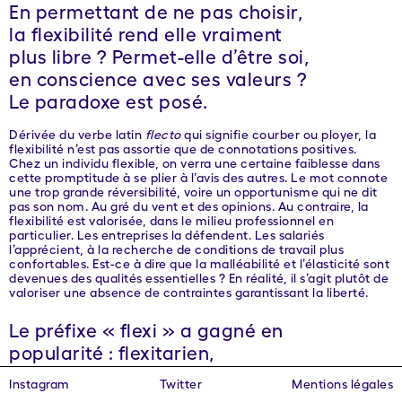
En permettant de ne pas choisir,
la flexibilité rend elle vraiment
plus libre ? Permet-elle d’être soi,
en conscience avec ses valeurs ?
Le paradoxe est posé.
Dérivée du verbe latin
flecto
qui signifie courber ou ployer, la
flexibilité n’est pas assortie que de connotations positives.
Chez un individu flexible, on verra une certaine faiblesse dans
cette promptitude à se plier à l’avis des autres. Le mot connote
une trop grande réversibilité, voire un opportunisme qui ne dit
pas son nom. Au gré du vent et des opinions. Au contraire, la
flexibilité est valorisée, dans le milieu professionnel en
particulier. Les entreprises la défendent. Les salariés
l’apprécient, à la recherche de conditions de travail plus
confortables. Est-ce à dire que la malléabilité et l’élasticité sont
devenues des qualités essentielles ? En réalité, il s’agit plutôt de
valoriser une absence de contraintes garantissant la liberté.
Le préfixe « flexi » a gagné en
popularité : flexitarien,
flexitarisme, flexisécurité…
Instagram
Twitter
Mentions légales