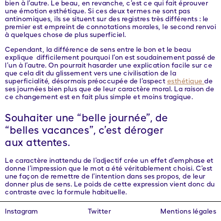
bien à l’autre. Le beau, en revanche, c’est ce qui fait éprouver
une émotion esthétique. Si ces deux termes ne sont pas
antinomiques, ils se situent sur des registres très différents : le
premier est empreint de connotations morales, le second renvoi
à quelques chose de plus superficiel.
Cependant, la différence de sens entre le bon et le beau
explique difficilement pourquoi l’on est soudainement passé de
l’un à l’autre. On pourrait hasarder une explication facile sur ce
que cela dit du glissement vers une civilisation de la
superficialité, désormais préoccupée de l’aspect
esthétique
de
ses journées bien plus que de leur caractère moral. La raison de
ce changement est en fait plus simple et moins tragique.
Souhaiter une “belle journée”, de
“belles vacances”, c’est déroger
aux attentes.
Le caractère inattendu de l’adjectif crée un effet d’emphase et
donne l’impression que le mot a été véritablement choisi. C’est
une façon de remettre de l’intention dans ses propos, de leur
donner plus de sens. Le poids de cette expression vient donc du
contraste avec la formule habituelle.
À force d’emplois, “belle journée” finit cependant par perdre
Instagram
Twitter
Mentions légales
son pouvoir, et ne semble rien signaler d’autre que l’effort